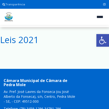
Transparência
Ab
Leis 2021
Câmara Municipal de Câmara de
Pedra Mole
Av. Pref. José Lavres da Fonseca (ou José
Alberto da Fonseca), s/n, Centro, Pedra Mole
- SE, - CEP: 49512-000
Telefone: (79) 3459-1296 34791-296